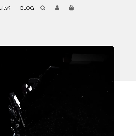
uits?
BLOG