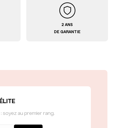
2 ANS
DE GARANTIE
ÉLITE
s : soyez au premier rang.